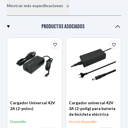
Mostrar más especificaciones
Marca
Nakamura
Productos asociados
Tipo
Compatible
Colocación
Cuadro
Tecnología
li-ion
Color
Negro
Cargador Universal 42V
Cargador universal 42V
2A (2-polos)
3A (2-polig) para batería
2 años de garantía
Garantía
de bicicleta eléctrica
del fabricante
Disponible
No está disponible