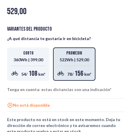
529,00
Variantes del producto
¿A qué distancia te gustaría ir en bicicleta?
Corto
Promedio
360Wh |
399,00
522Wh |
529,00
108
156
54/
km*
78/
km*
Tenga en cuenta: estas distancias son una indicación*
No está disponible
Este producto no está en stock en este momento. Deja tu
dirección de correo electrónico y te avisaremos cuando
este producto vuelva a estar en stock.