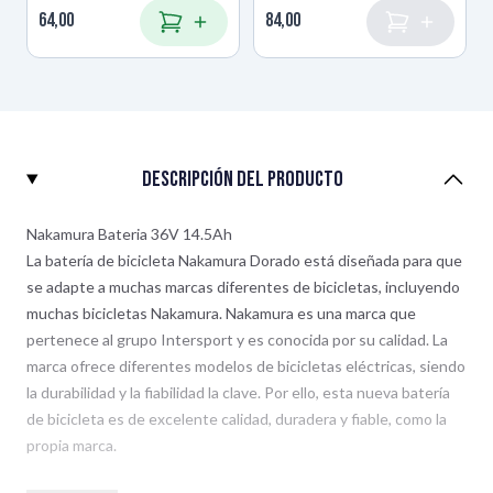
64,00
84,00
46 x 6,1 x 8,4
Añadir al carrito
Añadir al c
Medidas
(LxBxH in cm)
Peso (kg)
3,5kg
Descripción del producto
Autonomía mínima
78
Nakamura Bateria 36V 14.5Ah
La batería de bicicleta Nakamura Dorado está diseñada para que
Autonomía máxima
156
se adapte a muchas marcas diferentes de bicicletas, incluyendo
muchas bicicletas Nakamura. Nakamura es una marca que
pertenece al grupo Intersport y es conocida por su calidad. La
marca ofrece diferentes modelos de bicicletas eléctricas, siendo
la durabilidad y la fiabilidad la clave. Por ello, esta nueva batería
de bicicleta es de excelente calidad, duradera y fiable, como la
propia marca.